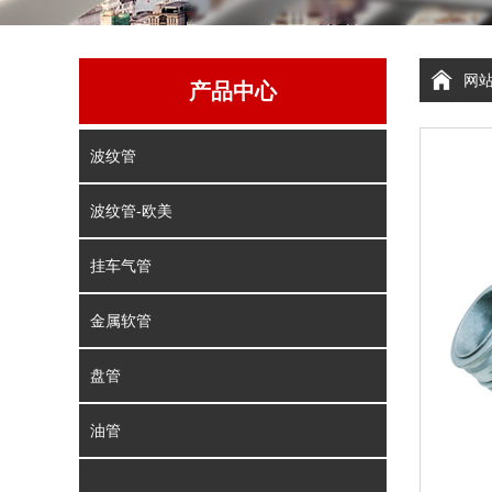
网
产品中心
波纹管
波纹管-欧美
挂车气管
金属软管
盘管
油管